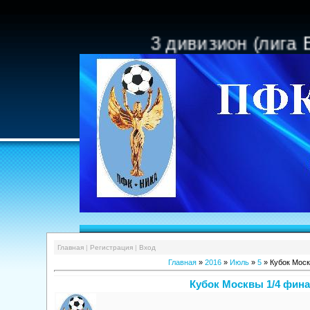
3 дивизион (лига Б), 7 тур. 27 авгу
Главная
|
Регистрация
|
Вход
Главная
»
2016
»
Июль
»
5
» Кубок Моск
Кубок Москвы 1/4 фина